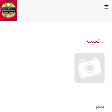
تست
محتوا