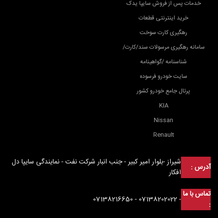
خدمات پس از فروش سایپا یدک
خرید اینترنتی قطعات
رهگیری کارت سوخت
سامانه رهگیری مرسولات سند/کارت/
شناسنامه /گواهینامه
سایت خودرو فرسوده
پرتال جامع خودرو کشور
KIA
Nissan
Renault
شیراز -بلوار امیر کبیر - جنب انبار شرکت نفت - نمایندگی سایپا دل
آدرس :
افکار
تماس با ما
- 07138202022 - 07138216650
: