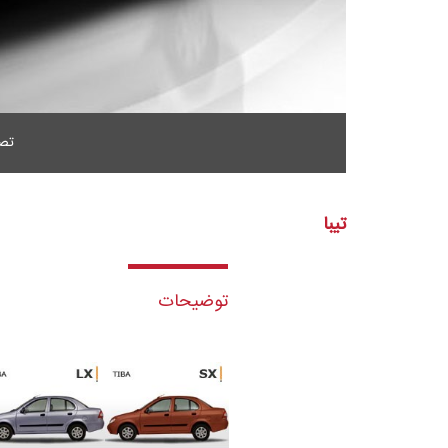
تصو
تیبا
توضیحات