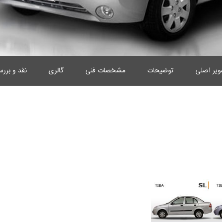
یر اصلی
توضیحات
مشخصات فنی
گالری
نقد و برر