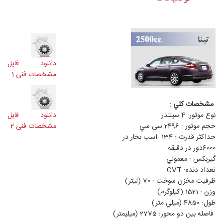
دانلود فایل
مشخصات فنی 1
مشخصات كلي :
نوع موتور: 4 سيلندر
دانلود فایل
حجم موتور : 2496 سي سي
مشخصات فنی 2
حداكثر قدرت : 134 اسب بخار در
6000دور در دقيقه
گيربكس : معمولي
تعداد دنده: ‍CVT
ظرفيت مخزن سوخت : 70 (ليتر)
وزن : 1521 (كيلوگرم)
طول: 4850 (ميلي متر)
فاصله بين دو محور: 2775 (ميليمتر)