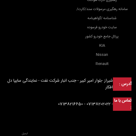
سامانه رهگیری مرسولات سند/کارت/
شناسنامه /گواهینامه
سایت خودرو فرسوده
پرتال جامع خودرو کشور
KIA
Nissan
Renault
شیراز -بلوار امیر کبیر - جنب انبار شرکت نفت - نمایندگی سایپا دل
آدرس :
افکار
تماس با ما
- 07138202022 - 07138216650
: