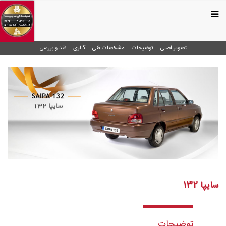
تصویر اصلی
توضیحات
مشخصات فنی
گالری
نقد و بررسی
سایپا 132
توضیحات