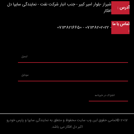
شیراز -بلوار امیر کبیر - جنب انبار شرکت نفت - نمایندگی سایپا دل
آدرس :
افکار
تماس با ما
- 07138202022 - 07138216650
:
2017 ©تمامی حقوق این وب سایت محفوظ و متعلق به نمایندگی سایپا و پارس خودرو
اکبر دل افکار می باشد.