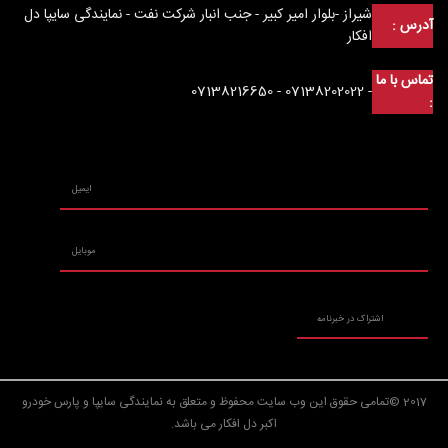
شیراز -بلوار امیر کبیر - جنب انبار شرکت نفت - نمایندگی سایپا دل
آدرس :
افکار
تماس با ما
- 07138202022 - 07138216650
:
2017 ©تمامی حقوق این وب سایت محفوظ و متعلق به نمایندگی سایپا و پارس خودرو
اکبر دل افکار می باشد.