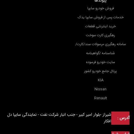
پیوندها
فروش خودرو سایپا
خدمات پس از فروش سایپا یدک
خرید اینترنتی قطعات
رهگیری کارت سوخت
سامانه رهگیری مرسولات سند/کارت/
شناسنامه /گواهینامه
سایت خودرو فرسوده
پرتال جامع خودرو کشور
KIA
Nissan
Renault
شیراز -بلوار امیر کبیر - جنب انبار شرکت نفت - نمایندگی سایپا دل
آدرس :
افکار