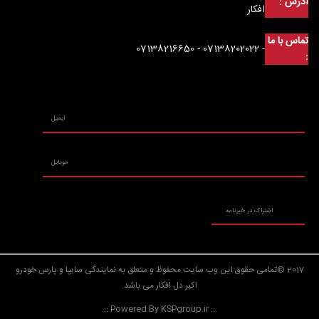
آدرس :
افکار
تماس با ما
- 07138202022 - 07138216650
:
2017 ©تمامی حقوق این وب سایت محفوظ و متعلق به نمایندگی سایپا و پارس خودرو
اکبر دل افکار می باشد.
.:: Powered By KSPgroup.ir ::.