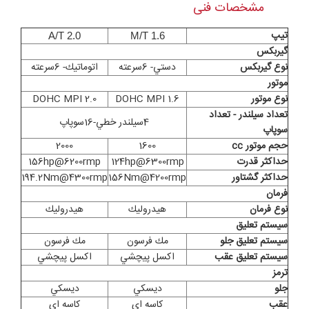
مشخصات فنی
تيپ
A/T 2.0
M/T 1.6
گيربكس
نوع گيربكس
دستي- 6سرعته
اتوماتيك- 6سرعته
موتور
نوع موتور
1.6 DOHC MPI
2.0 DOHC MPI
تعداد سيلندر - تعداد
4سيلندر خطي-16سوپاپ
سوپاپ
حجم موتور cc
1600
2000
حداكثر قدرت
124hp@6300rmp
156hp@6200rmp
حداکثر گشتاور
156Nm@4200rmp
194.2Nm@4300rmp
فرمان
نوع فرمان
هيدروليك
هيدروليك
سيستم تعليق
سيستم تعليق جلو
مك فرسون
مك فرسون
سيستم تعليق عقب
اكسل پيچشي
اكسل
پيچشي
ترمز
جلو
ديسكي
ديسكي
عقب
كاسه اي
كاسه اي