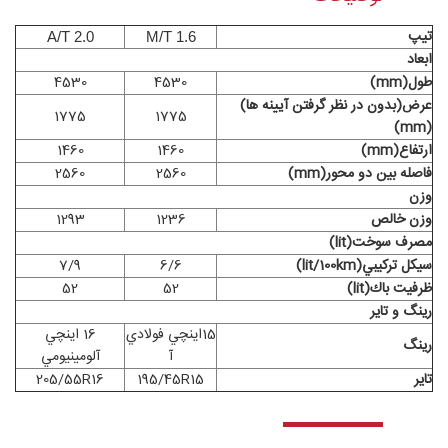
تيپ
A/T 2.0
M/T 1.6
ابعاد
طول(mm)
4530
4530
عرض(بدون در نظر گرفتن آيينه ها)
1775
1775
(mm)
ارتفاع(mm)
1460
1460
فاصله بين دو محور(mm)
2560
2560
وزن
وزن خالص
1236
1293
مصرف سوخت(lit)
سيكل تركيبي(lit/100km)
6/6
7/9
ظرفيت باك(lit)
52
52
رينگ و تاير
15اينچي فولادي
16 اينچي
رينگ
آ
آلومينيومي
تاير
195/45R15
205/55R16