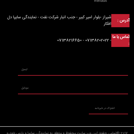
Renault
شیراز -بلوار امیر کبیر - جنب انبار شرکت نفت - نمایندگی سایپا دل
آدرس :
افکار
تماس با ما
- 07138202022 - 07138216650
:
2017 ©تمامی حقوق این وب سایت محفوظ و متعلق به نمایندگی سایپا و پارس خودرو