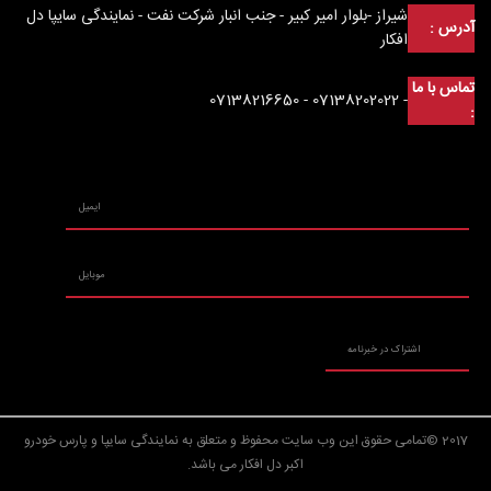
شیراز -بلوار امیر کبیر - جنب انبار شرکت نفت - نمایندگی سایپا دل
آدرس :
افکار
تماس با ما
- 07138202022 - 07138216650
:
2017 ©تمامی حقوق این وب سایت محفوظ و متعلق به نمایندگی سایپا و پارس خودرو
اکبر دل افکار می باشد.