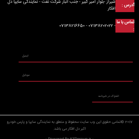
شیراز -بلوار امیر کبیر - جنب انبار شرکت نفت - نمایندگی سایپا دل
آدرس :
افکار
تماس با ما
- 07138202022 - 07138216650
:
2017 ©تمامی حقوق این وب سایت محفوظ و متعلق به نمایندگی سایپا و پارس خودرو
اکبر دل افکار می باشد.